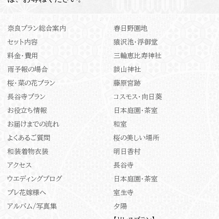
奈良プラン総合案内
春日野園地
セット内容
猿沢池・浮御堂
料金・費用
三輪恵比寿神社
雨予報の場合
談山神社
桜・菜の花プラン
藤原宮跡
長谷寺プラン
コスモス・向日葵
お役立ち情報
日本庭園・茶室
お届けまでの流れ
和室
よくあるご質問
桜の美しい場所
和装着物衣装
明日香村
アクセス
長谷寺
ウエディングブログ
日本庭園・茶室
プレ花嫁様へ
室生寺
アルバム/写真集
夕陽