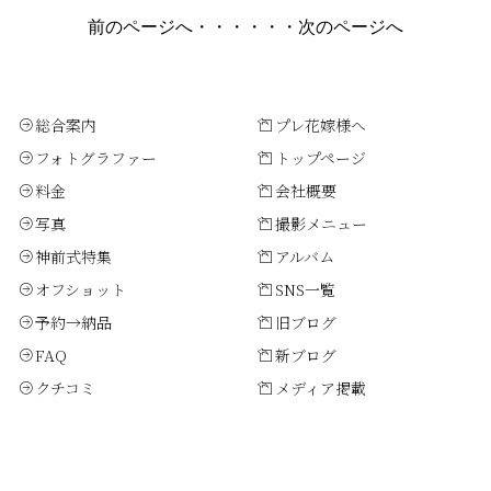
前のページへ
・・・・・・
次のページへ
総合案内
プレ花嫁様へ
フォトグラファー
トップページ
料金
会社概要
写真
撮影メニュー
神前式特集
アルバム
オフショット
SNS一覧
予約→納品
旧ブログ
FAQ
新ブログ
クチコミ
メディア掲載