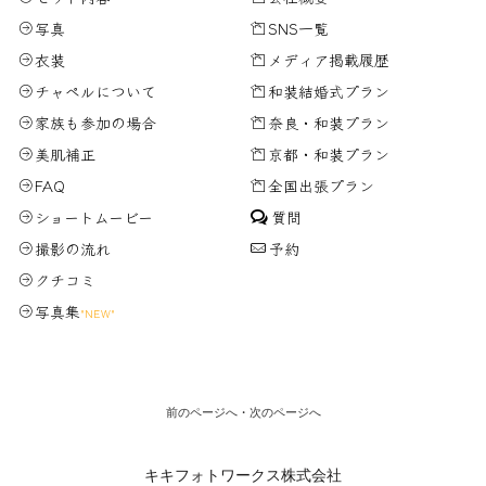
写真
SNS一覧
衣装
メディア掲載履歴
チャペルについて
和装結婚式プラン
家族も参加の場合
奈良・和装プラン
美肌補正
京都・和装プラン
FAQ
全国出張プラン
ショートムービー
質問
撮影の流れ
予約
クチコミ
写真集
"NEW"
前のページへ
・
次のページへ
キキフォトワークス株式会社