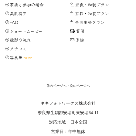
家族も参加の場合
奈良・和装プラン
美肌補正
京都・和装プラン
FAQ
全国出張プラン
ショートムービー
質問
撮影の流れ
予約
クチコミ
写真集
"NEW"
前のページへ
・
次のページへ
キキフォトワークス株式会社
奈良県生駒郡安堵町東安堵64-11
対応地域：日本全国
営業日：年中無休