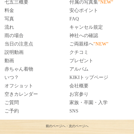
七五三概要
付属の写真集
"NEW"
料金
安心ポイント
写真
FAQ
流れ
キャンセル規定
雨の場合
神社への確認
当日の注意点
ご両親様へ
"NEW"
説明動画
クチコミ
動画
プレゼント
赤ちゃん着物
アルバム
いつ？
KIKIトップページ
オフショット
会社概要
空きカレンダー
お宮参り
ご質問
家族・卒園・入学
ご予約
SNS
前のページへ
・
次のページへ