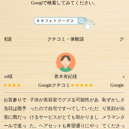
Googlで検索してみてください。
クチコミ・体験談
クチコミ・体
青木有紀様
chi-e m-
様
★
Googleクチコミ
★★★★★
Googleクチコミ
★
りで
子供が美容室でグズる可能性があ
恥ずかしさから最初
雨予
ったので自宅ですべてしていただ
り笑顔が出ない子供
だっ
けるサービスがとても助かりまし
メラマンさんが根気
送っ
た。ヘアセットも希望通りにやっ
てくださったり落ち