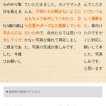
り取
ていただきました。カメラマンさ
んでくださったり、
える
んも、
子供たちが飽きないように
いでいつもの笑顔が
おもちゃであやしてくれたり、立
しく撮影を行うこと
の娘は
ち位置やポーズなど提案していた
た。
着付けとアテン
にな
だいた
ので、自分たちでは思いつ
たのですが、撮影時
くだ
かない写真が撮れて満足しまし
ぐに対応してくださ
であ
た。写真の完成が楽しみです。
願いして本当に良か
今後
した。写真の仕上が
いし
しみです。また次も
と思います。
▶️道明寺天満宮のアクセス