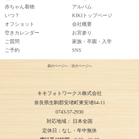
赤ちゃん着物
アルバム
いつ？
KIKIトップページ
オフショット
会社概要
空きカレンダー
お宮参り
ご質問
家族・卒園・入学
ご予約
SNS
前のページへ
・
次のページへ
キキフォトワークス株式会社
奈良県生駒郡安堵町東安堵64-11
0743-57-2930
対応地域：
日本全国
定休日：なし・年中無休