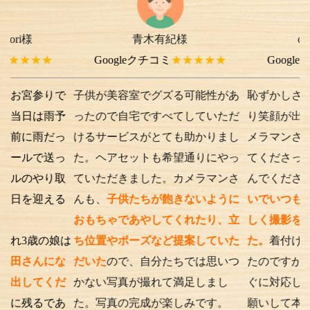
青木有紀様
chi-e m-
様
★
Googleクチコミ
★★★★★
Googleクチコミ
参りで
子供が美容室でグズる可能性があ
恥ずかしさから最初
は雨予
ったので自宅ですべてしていただ
り笑顔が出ない子供
雨だっ
けるサービスがとても助かりまし
メラマンさんが根気
で送っ
た。ヘアセットも希望通りにやっ
てくださったり落ち
やり取
ていただきました。カメラマンさ
んでくださったり、
迎える
んも、
子供たちが飽きないように
いでいつもの笑顔が
おもちゃであやしてくれたり、立
しく撮影を行うこと
の娘は
ち位置やポーズなど提案していた
た。
着付けとアテン
んにな
だいた
ので、自分たちでは思いつ
たのですが、撮影時
てくだ
かない写真が撮れて満足しまし
ぐに対応してくださ
るであ
た。写真の完成が楽しみです。
願いして本当に良か