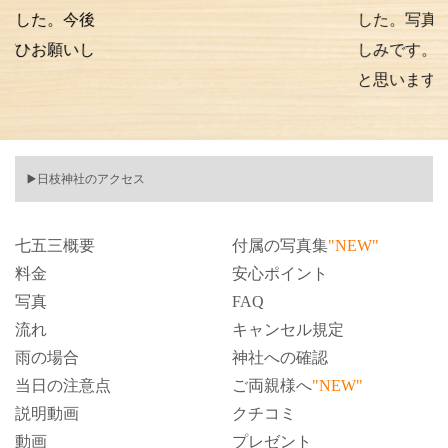
。今後
した。写真の仕上が
願いし
しみです。また次も
と思います。
▶️日枝神社のアクセス
七五三概要
付属の写真集
"NEW"
料金
安心ポイント
写真
FAQ
流れ
キャンセル規定
雨の場合
神社への確認
当日の注意点
ご両親様へ
"NEW"
説明動画
クチコミ
動画
プレゼント