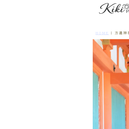
方違神
HOME
|