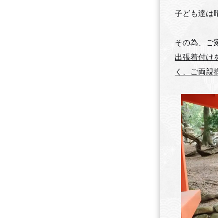
子ども達は
その為、ご
出張着付け
く、ご両親