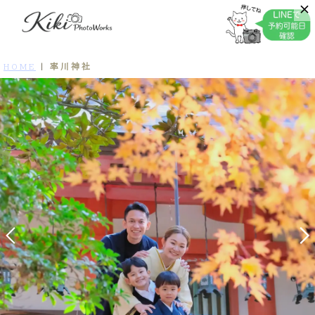
率川神社
HOME
|