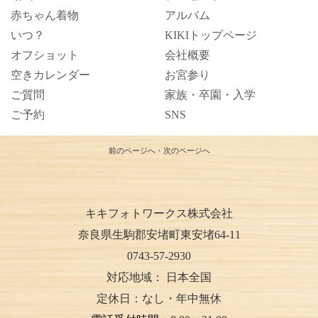
赤ちゃん着物
アルバム
いつ？
KIKIトップページ
オフショット
会社概要
空きカレンダー
お宮参り
ご質問
家族・卒園・入学
ご予約
SNS
前のページへ
・
次のページへ
キキフォトワークス株式会社
奈良県生駒郡安堵町東安堵64-11
0743-57-2930
対応地域：
日本全国
定休日：なし・年中無休