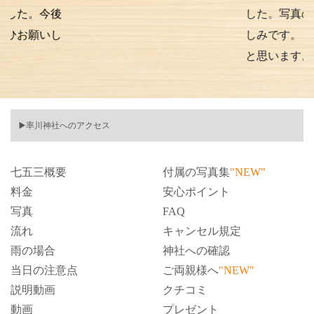
今後
した。写真の仕上がり
いし
しみです。また次もお
と思います。
▶️率川神社へのアクセス
七五三概要
付属の写真集
"NEW"
料金
安心ポイント
写真
FAQ
流れ
キャンセル規定
雨の場合
神社への確認
当日の注意点
ご両親様へ
"NEW"
説明動画
クチコミ
動画
プレゼント