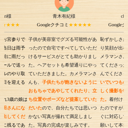
青木有紀様
chi-e m-
様よ
★
Googleクチコミ
★★★★★
Googleクチコミ
★
りで
子供が美容室でグズる可能性があ
恥ずかしさから最初は
雨予
ったので自宅ですべてしていただ
り笑顔が出ない子供で
だっ
けるサービスがとても助かりまし
メラマンさんが根気よ
送っ
た。ヘアセットも希望通りにやっ
てくださったり落ち葉
り取
ていただきました。カメラマンさ
んでくださったり、
優
える
んも、
子供たちが飽きないように
いでいつもの笑顔が出
おもちゃであやしてくれたり、立
しく撮影を行うことが
の娘は
ち位置やポーズなど提案していた
た。
着付けとアテンド
にな
だいた
ので、自分たちでは思いつ
たのですが、撮影時の
くだ
かない写真が撮れて満足しまし
ぐに対応してくださり
であ
た。写真の完成が楽しみです。
願いして本当に良かっ