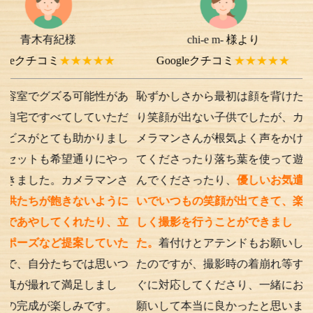
有紀様
chi-e m-
様より
コミ
★★★★★
Googleクチコミ
★★★★★
Goo
グズる可能性があ
恥ずかしさから最初は顔を背けた
橿原神宮
すべてしていただ
り笑顔が出ない子供でしたが、カ
いしまし
とても助かりまし
メラマンさんが根気よく声をかけ
利用する
も希望通りにやっ
てくださったり落ち葉を使って遊
り、当日
た。カメラマンさ
んでくださったり、
優しいお気遣
も恵まれ
が飽きないように
いでいつもの笑顔が出てきて、楽
撮ってい
してくれたり、立
しく撮影を行うことができまし
真も、親
など提案していた
た。
着付けとアテンドもお願いし
出してく
分たちでは思いつ
たのですが、撮影時の着崩れ等す
当に思い
れて満足しまし
ぐに対応してくださり、一緒にお
き、あり
が楽しみです。
願いして本当に良かったと思いま