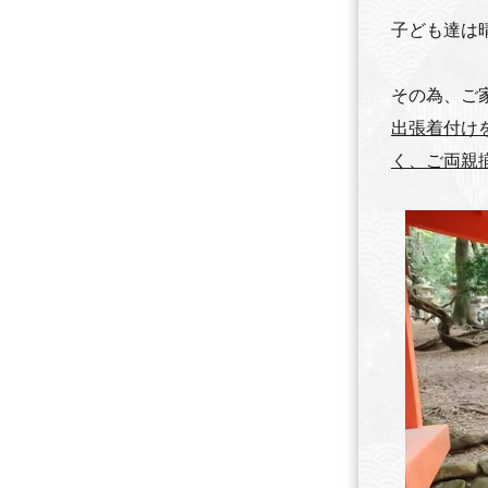
子ども達は
その為、ご
出張着付け
く、ご両親