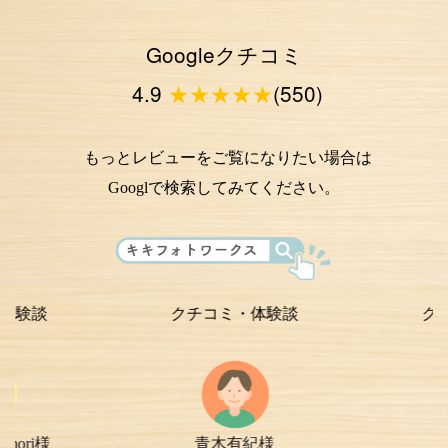
Googleクチコミ
4.9
★★★★★
(550)
もっとレビューをご覧になりたい場合は
Googlで検索してみてください。
クチコミ・体験談
クチコミ・
青木有紀様
chi-e m-
様