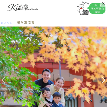
紀州東照宮
HOME
|