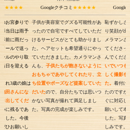
★
Googleクチコミ
★★★★★
Googleクチコミ
参りで
子供が美容室でグズる可能性があ
恥ずかしさから最初
は雨予
ったので自宅ですべてしていただ
り笑顔が出ない子供
雨だっ
けるサービスがとても助かりまし
メラマンさんが根気
で送っ
た。ヘアセットも希望通りにやっ
てくださったり落ち
やり取
ていただきました。カメラマンさ
んでくださったり、
迎える
んも、
子供たちが飽きないように
いでいつもの笑顔が
おもちゃであやしてくれたり、立
しく撮影を行うこと
の娘は
ち位置やポーズなど提案していた
た。
着付けとアテン
んにな
だいた
ので、自分たちでは思いつ
たのですが、撮影時
てくだ
かない写真が撮れて満足しまし
ぐに対応してくださ
るであ
た。写真の完成が楽しみです。
願いして本当に良か
。今後
した。写真の仕上が
願いし
しみです。また次も