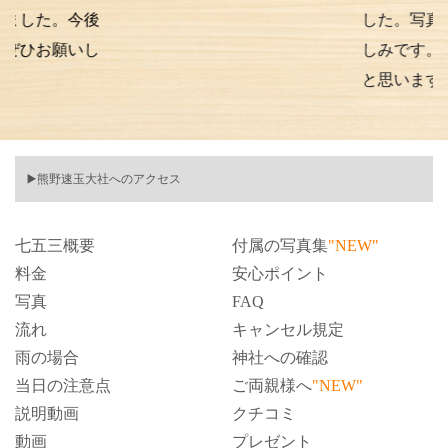
。今後
した。写真の仕上が
願いし
しみです。また次も
と思います。
▶️熊野速玉大社へのアクセス
七五三概要
付属の写真集
"NEW"
料金
安心ポイント
写真
FAQ
流れ
キャンセル規定
雨の場合
神社への確認
当日の注意点
ご両親様へ
"NEW"
説明動画
クチコミ
動画
プレゼント