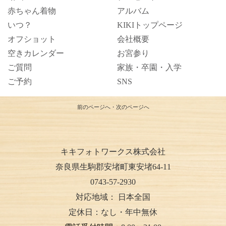
赤ちゃん着物
アルバム
いつ？
KIKIトップページ
オフショット
会社概要
空きカレンダー
お宮参り
ご質問
家族・卒園・入学
ご予約
SNS
前のページへ
・
次のページへ
キキフォトワークス株式会社
奈良県生駒郡安堵町東安堵64-11
0743-57-2930
対応地域：
日本全国
定休日：なし・年中無休