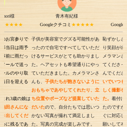
青木有紀様
chi-e m-
様
★★
Googleクチコミ
★★★★★
Googleクチコミ
参りで
子供が美容室でグズる可能性があ
恥ずかしさから最初
は雨予
ったので自宅ですべてしていただ
り笑顔が出ない子供
雨だっ
けるサービスがとても助かりまし
メラマンさんが根気
で送っ
た。ヘアセットも希望通りにやっ
てくださったり落ち
やり取
ていただきました。カメラマンさ
んでくださったり、
迎える
んも、
子供たちが飽きないように
いでいつもの笑顔が
おもちゃであやしてくれたり、立
しく撮影を行うこと
の娘は
ち位置やポーズなど提案していた
た。
着付けとアテン
んにな
だいた
ので、自分たちでは思いつ
たのですが、撮影時
てくだ
かない写真が撮れて満足しまし
ぐに対応してくださ
るであ
た。写真の完成が楽しみです。
願いして本当に良か