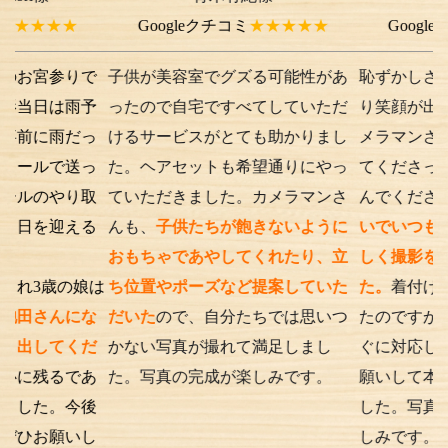
★
Googleクチコミ
★★★★★
Googleクチコミ
りで
子供が美容室でグズる可能性があ
恥ずかしさから最初
雨予
ったので自宅ですべてしていただ
り笑顔が出ない子供
だっ
けるサービスがとても助かりまし
メラマンさんが根気
送っ
た。ヘアセットも希望通りにやっ
てくださったり落ち
り取
ていただきました。カメラマンさ
んでくださったり、
える
んも、
子供たちが飽きないように
いでいつもの笑顔が
おもちゃであやしてくれたり、立
しく撮影を行うこと
の娘は
ち位置やポーズなど提案していた
た。
着付けとアテン
にな
だいた
ので、自分たちでは思いつ
たのですが、撮影時
くだ
かない写真が撮れて満足しまし
ぐに対応してくださ
であ
た。写真の完成が楽しみです。
願いして本当に良か
今後
した。写真の仕上が
いし
しみです。また次も