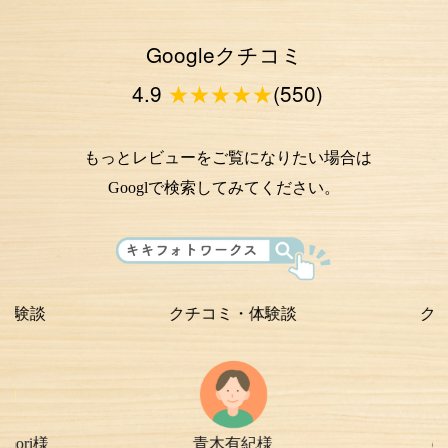
Googleクチコミ
4.9
★★★★★
(550)
もっとレビューをご覧になりたい場合は
Googlで検索してみてください。
クチコミ・体験談
クチコミ・
青木有紀様
chi-e m-
様