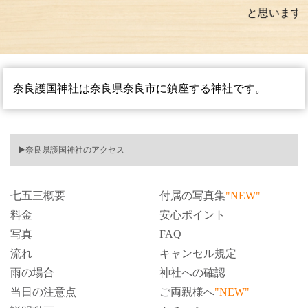
と思います。
奈良護国神社は奈良県奈良市
に鎮座する神社です。
▶️奈良県護国神社のアクセス
七五三概要
付属の写真集
"NEW"
料金
安心ポイント
写真
FAQ
流れ
キャンセル規定
雨の場合
神社への確認
当日の注意点
ご両親様へ
"NEW"