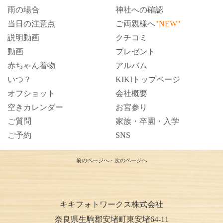
雨の場合
神社への確認
当日の注意点
ご両親様へ
"NEW"
説明動画
クチコミ
動画
プレゼント
赤ちゃん着物
アルバム
いつ？
KIKIトップページ
オフショット
会社概要
空きカレンダー
お宮参り
ご質問
家族・卒園・入学
ご予約
SNS
前のページへ
・
次のページへ
キキフォトワークス株式会社
奈良県生駒郡安堵町東安堵64-11