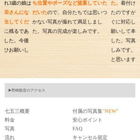
の娘は
ち位置やポーズなど提案していた
た。
着付けとアテンド
にな
だいた
ので、自分たちでは思いつ
たのですが、撮影時の
くだ
かない写真が撮れて満足しまし
ぐに対応してくださり
であ
た。写真の完成が楽しみです。
願いして本当に良かっ
今後
した。写真の仕上がり
いし
しみです。また次もお
と思います。
▶️野崎観音のアクセス
七五三概要
付属の写真集
"NEW"
料金
安心ポイント
写真
FAQ
流れ
キャンセル規定