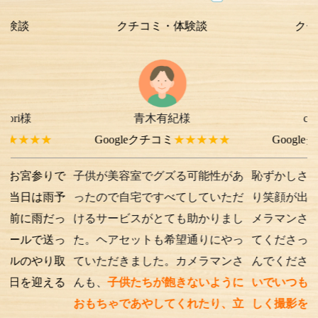
クチコミ・体験談
クチコミ・体
青木有紀様
chi-e m-
様よ
★
Googleクチコミ
★★★★★
Googleクチコミ
★
りで
子供が美容室でグズる可能性があ
恥ずかしさから最初は
雨予
ったので自宅ですべてしていただ
り笑顔が出ない子供で
だっ
けるサービスがとても助かりまし
メラマンさんが根気よ
送っ
た。ヘアセットも希望通りにやっ
てくださったり落ち葉
り取
ていただきました。カメラマンさ
んでくださったり、
優
える
んも、
子供たちが飽きないように
いでいつもの笑顔が出
おもちゃであやしてくれたり、立
しく撮影を行うことが