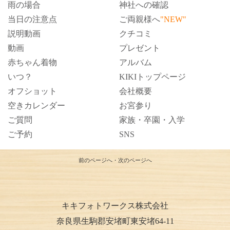
雨の場合
神社への確認
当日の注意点
ご両親様へ
"NEW"
説明動画
クチコミ
動画
プレゼント
赤ちゃん着物
アルバム
いつ？
KIKIトップページ
オフショット
会社概要
空きカレンダー
お宮参り
ご質問
家族・卒園・入学
ご予約
SNS
前のページへ
・
次のページへ
キキフォトワークス株式会社
奈良県生駒郡安堵町東安堵64-11