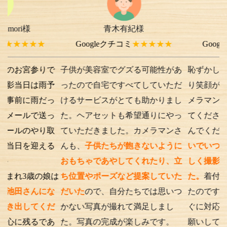
青木有紀様
chi-e m-
★★
Googleクチコミ
★★★★★
Googleクチコミ
参りで
子供が美容室でグズる可能性があ
恥ずかしさから最
は雨予
ったので自宅ですべてしていただ
り笑顔が出ない子
雨だっ
けるサービスがとても助かりまし
メラマンさんが根
で送っ
た。ヘアセットも希望通りにやっ
てくださったり落
やり取
ていただきました。カメラマンさ
んでくださったり
迎える
んも、
子供たちが飽きないように
いでいつもの笑顔
おもちゃであやしてくれたり、立
しく撮影を行うこ
歳の娘は
ち位置やポーズなど提案していた
た。
着付けとアテ
んにな
だいた
ので、自分たちでは思いつ
たのですが、撮影
てくだ
かない写真が撮れて満足しまし
ぐに対応してくだ
るであ
た。写真の完成が楽しみです。
願いして本当に良