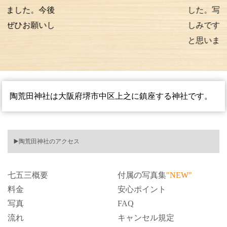
。今後
した。写真の仕上
願いし
しみです。また次
と思います。
陶荒田神社は
大阪府堺市中区上之
に鎮座する神社です。
▶️陶荒田神社のアクセス
七五三概要
付属の写真集
"NEW"
料金
安心ポイント
写真
FAQ
流れ
キャンセル規定