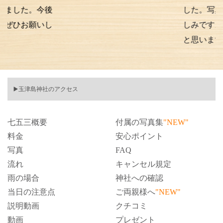
。今後
した。写真の仕上が
願いし
しみです。また次も
と思います。
▶️玉津島神社のアクセス
七五三概要
付属の写真集
"NEW"
料金
安心ポイント
写真
FAQ
流れ
キャンセル規定
雨の場合
神社への確認
当日の注意点
ご両親様へ
"NEW"
説明動画
クチコミ
動画
プレゼント