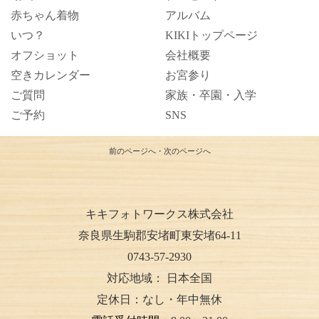
赤ちゃん着物
アルバム
いつ？
KIKIトップページ
オフショット
会社概要
空きカレンダー
お宮参り
ご質問
家族・卒園・入学
ご予約
SNS
前のページへ
・
次のページへ
キキフォトワークス株式会社
奈良県生駒郡安堵町東安堵64-11
0743-57-2930
対応地域：
日本全国
定休日：なし・年中無休