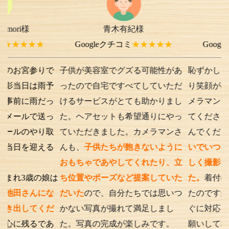
青木有紀様
chi-e m-
★★
Googleクチコミ
★★★★★
Googleクチコミ
参りで
子供が美容室でグズる可能性があ
恥ずかしさから最初
は雨予
ったので自宅ですべてしていただ
り笑顔が出ない子供
雨だっ
けるサービスがとても助かりまし
メラマンさんが根気
で送っ
た。ヘアセットも希望通りにやっ
てくださったり落ち
やり取
ていただきました。カメラマンさ
んでくださったり、
迎える
んも、
子供たちが飽きないように
いでいつもの笑顔が
おもちゃであやしてくれたり、立
しく撮影を行うこと
歳の娘は
ち位置やポーズなど提案していた
た。
着付けとアテン
んにな
だいた
ので、自分たちでは思いつ
たのですが、撮影時
てくだ
かない写真が撮れて満足しまし
ぐに対応してくださ
るであ
た。写真の完成が楽しみです。
願いして本当に良か