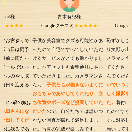
青木有紀様
chi-e m-
様
★
Googleクチコミ
★★★★★
Googleクチコミ
参りで
子供が美容室でグズる可能性があ
恥ずかしさから最初
は雨予
ったので自宅ですべてしていただ
り笑顔が出ない子供
雨だっ
けるサービスがとても助かりまし
メラマンさんが根気
で送っ
た。ヘアセットも希望通りにやっ
てくださったり落ち
やり取
ていただきました。カメラマンさ
んでくださったり、
迎える
んも、
子供たちが飽きないように
いでいつもの笑顔が
おもちゃであやしてくれたり、立
しく撮影を行うこと
の娘は
ち位置やポーズなど提案していた
た。
着付けとアテン
んにな
だいた
ので、自分たちでは思いつ
たのですが、撮影時
てくだ
かない写真が撮れて満足しまし
ぐに対応してくださ
るであ
た。写真の完成が楽しみです。
願いして本当に良か