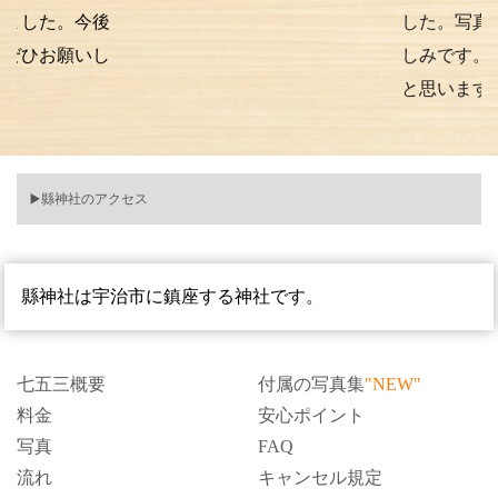
。今後
した。写真の仕上が
願いし
しみです。また次も
と思います。
▶️縣神社のアクセス
縣神社は宇治市に鎮座する神社です。
七五三概要
付属の写真集
"NEW"
料金
安心ポイント
写真
FAQ
流れ
キャンセル規定