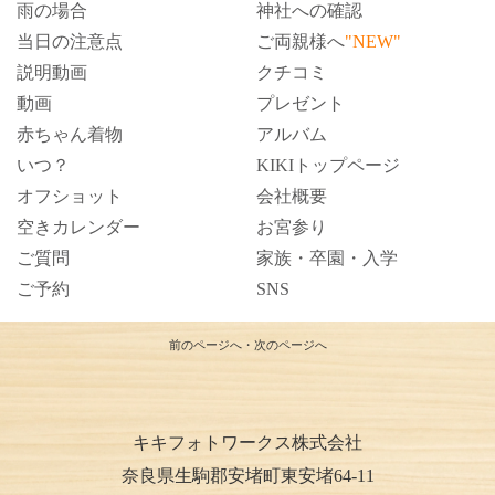
雨の場合
神社への確認
当日の注意点
ご両親様へ
"NEW"
説明動画
クチコミ
動画
プレゼント
赤ちゃん着物
アルバム
いつ？
KIKIトップページ
オフショット
会社概要
空きカレンダー
お宮参り
ご質問
家族・卒園・入学
ご予約
SNS
前のページへ
・
次のページへ
キキフォトワークス株式会社
奈良県生駒郡安堵町東安堵64-11