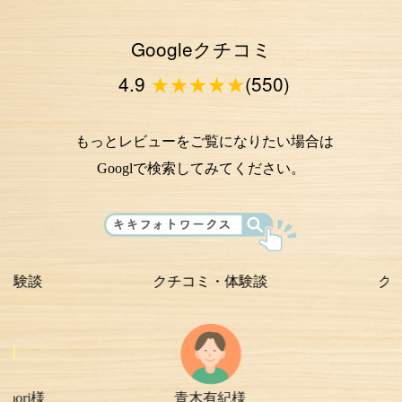
Googleクチコミ
4.9
★★★★★
(550)
もっとレビューをご覧になりたい場合は
Googlで検索してみてください。
クチコミ・体験談
クチコミ・
青木有紀様
chi-e m-
様