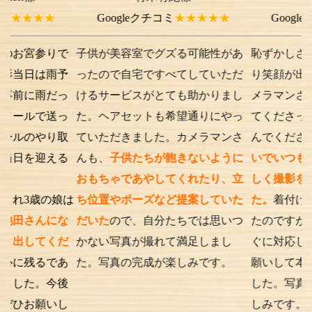
★
Googleクチコミ
★★★★★
Googleクチコミ
参りで
子供が美容室でグズる可能性があ
恥ずかしさから最初
は雨予
ったので自宅ですべてしていただ
り笑顔が出ない子供
雨だっ
けるサービスがとても助かりまし
メラマンさんが根気
で送っ
た。ヘアセットも希望通りにやっ
てくださったり落ち
やり取
ていただきました。カメラマンさ
んでくださったり、
迎える
んも、
子供たちが飽きないように
いでいつもの笑顔が
おもちゃであやしてくれたり、立
しく撮影を行うこと
の娘は
ち位置やポーズなど提案していた
た。
着付けとアテン
んにな
だいた
ので、自分たちでは思いつ
たのですが、撮影時
てくだ
かない写真が撮れて満足しまし
ぐに対応してくださ
るであ
た。写真の完成が楽しみです。
願いして本当に良か
。今後
した。写真の仕上が
願いし
しみです。また次も