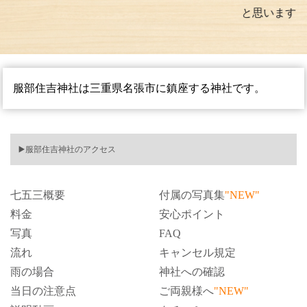
と思います。
服部住吉神社は三重
県名張市
に鎮座する神社です。
▶️服部住吉神社のアクセス
七五三概要
付属の写真集
"NEW"
料金
安心ポイント
写真
FAQ
流れ
キャンセル規定
雨の場合
神社への確認
当日の注意点
ご両親様へ
"NEW"