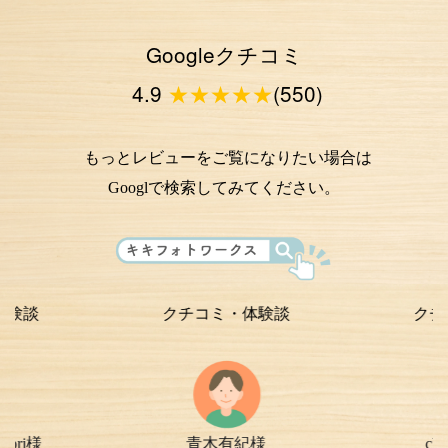
Googleクチコミ
4.9
★★★★★
(550)
もっとレビューをご覧になりたい場合は
Googlで検索してみてください。
クチコミ・体験談
クチコミ・体
青木有紀様
chi-e m-
様