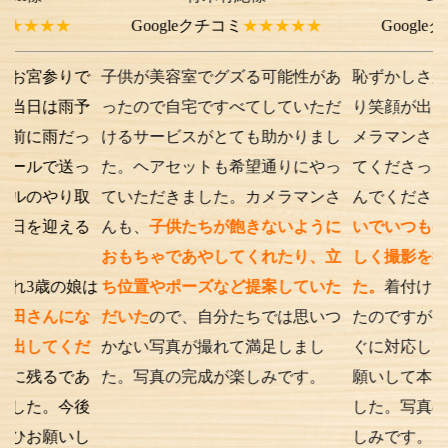
★
Googleクチコミ
★★★★★
Googleクチコミ
★
りで
子供が美容室でグズる可能性があ
恥ずかしさから最初は
雨予
ったので自宅ですべてしていただ
り笑顔が出ない子供で
だっ
けるサービスがとても助かりまし
メラマンさんが根気よ
送っ
た。ヘアセットも希望通りにやっ
てくださったり落ち葉
り取
ていただきました。カメラマンさ
んでくださったり、
優
える
んも、
子供たちが飽きないように
いでいつもの笑顔が出
おもちゃであやしてくれたり、立
しく撮影を行うことが
の娘は
ち位置やポーズなど提案していた
た。
着付けとアテンド
にな
だいた
ので、自分たちでは思いつ
たのですが、撮影時の
くだ
かない写真が撮れて満足しまし
ぐに対応してくださり
であ
た。写真の完成が楽しみです。
願いして本当に良かっ
今後
した。写真の仕上がり
いし
しみです。また次もお