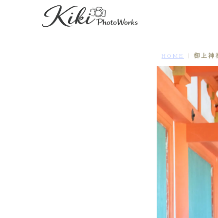
御上神
HOME
|