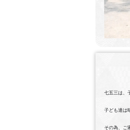
七五三は、
子ども達は
その為、ご