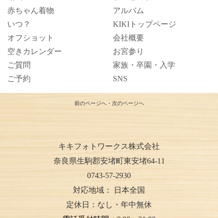
赤ちゃん着物
アルバム
いつ？
KIKIトップページ
オフショット
会社概要
空きカレンダー
お宮参り
ご質問
家族・卒園・入学
ご予約
SNS
前のページへ
・
次のページへ
キキフォトワークス株式会社
奈良県生駒郡安堵町東安堵64-11
0743-57-2930
対応地域：
日本全国
定休日：なし・年中無休