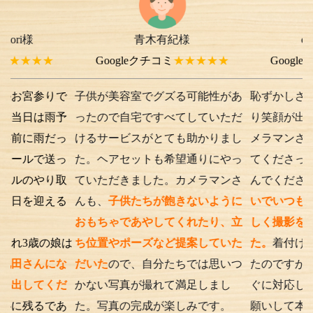
青木有紀様
chi-e m-
様
★
Googleクチコミ
★★★★★
Googleクチコミ
★
りで
子供が美容室でグズる可能性があ
恥ずかしさから最初
雨予
ったので自宅ですべてしていただ
り笑顔が出ない子供
だっ
けるサービスがとても助かりまし
メラマンさんが根気
送っ
た。ヘアセットも希望通りにやっ
てくださったり落ち
り取
ていただきました。カメラマンさ
んでくださったり、
える
んも、
子供たちが飽きないように
いでいつもの笑顔が
おもちゃであやしてくれたり、立
しく撮影を行うこと
の娘は
ち位置やポーズなど提案していた
た。
着付けとアテン
にな
だいた
ので、自分たちでは思いつ
たのですが、撮影時
くだ
かない写真が撮れて満足しまし
ぐに対応してくださ
であ
た。写真の完成が楽しみです。
願いして本当に良か