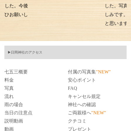
今後
した。写真の仕上が
いし
しみです。また次も
と思います。
▶️日岡神社のアクセス
七五三概要
付属の写真集
"NEW"
料金
安心ポイント
写真
FAQ
流れ
キャンセル規定
雨の場合
神社への確認
当日の注意点
ご両親様へ
"NEW"
説明動画
クチコミ
動画
プレゼント