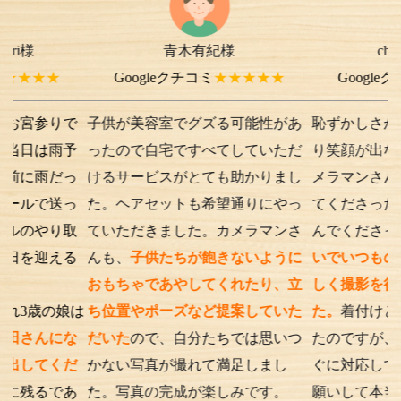
青木有紀様
chi-e m-
様よ
★
Googleクチコミ
★★★★★
Googleクチコミ
★
りで
子供が美容室でグズる可能性があ
恥ずかしさから最初は
雨予
ったので自宅ですべてしていただ
り笑顔が出ない子供で
だっ
けるサービスがとても助かりまし
メラマンさんが根気よ
送っ
た。ヘアセットも希望通りにやっ
てくださったり落ち葉
り取
ていただきました。カメラマンさ
んでくださったり、
優
える
んも、
子供たちが飽きないように
いでいつもの笑顔が出
おもちゃであやしてくれたり、立
しく撮影を行うことが
娘は
ち位置やポーズなど提案していた
た。
着付けとアテンド
にな
だいた
ので、自分たちでは思いつ
たのですが、撮影時の
くだ
かない写真が撮れて満足しまし
ぐに対応してくださり
であ
た。写真の完成が楽しみです。
願いして本当に良かっ