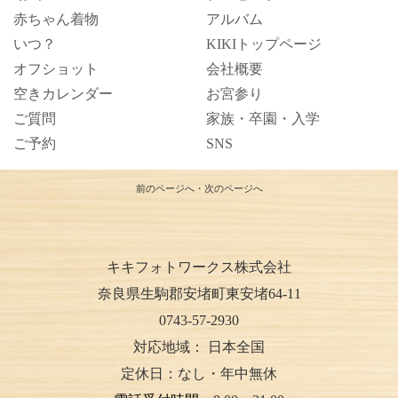
赤ちゃん着物
アルバム
いつ？
KIKIトップページ
オフショット
会社概要
空きカレンダー
お宮参り
ご質問
家族・卒園・入学
ご予約
SNS
前のページへ
・
次のページへ
キキフォトワークス株式会社
奈良県生駒郡安堵町東安堵64-11
0743-57-2930
対応地域：
日本全国
定休日：なし・年中無休