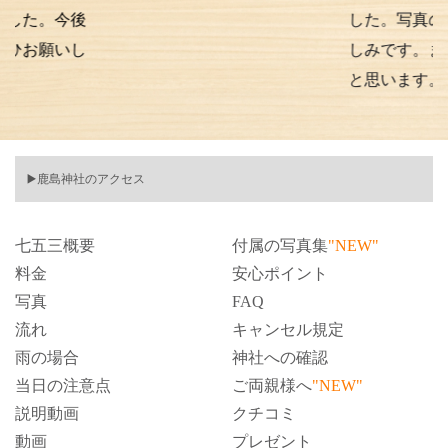
今後
した。写真の仕上がり
いし
しみです。また次もお
と思います。
▶️鹿島神社のアクセス
七五三概要
付属の写真集
"NEW"
料金
安心ポイント
写真
FAQ
流れ
キャンセル規定
雨の場合
神社への確認
当日の注意点
ご両親様へ
"NEW"
説明動画
クチコミ
動画
プレゼント