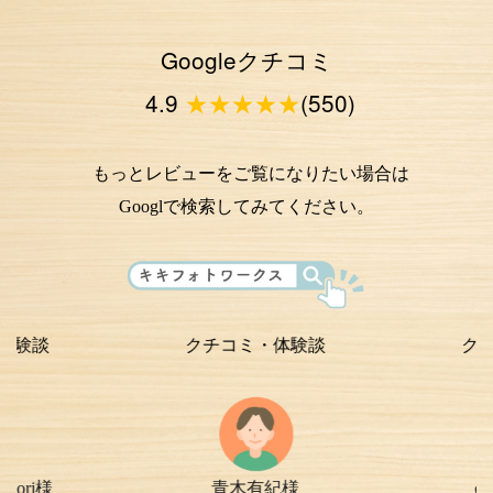
Googleクチコミ
4.9
★★★★★
(550)
もっとレビューをご覧になりたい場合は
Googlで検索してみてください。
クチコミ・体験談
クチコミ・
青木有紀様
chi-e m-
様