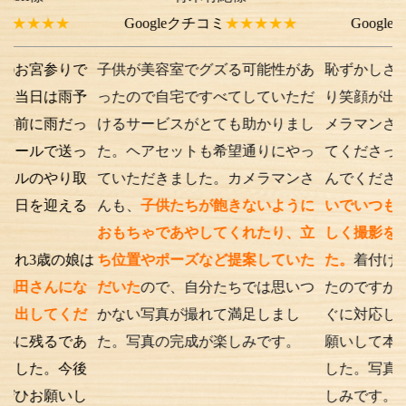
★
Googleクチコミ
★★★★★
Googleクチコミ
りで
子供が美容室でグズる可能性があ
恥ずかしさから最初
雨予
ったので自宅ですべてしていただ
り笑顔が出ない子供
だっ
けるサービスがとても助かりまし
メラマンさんが根気
送っ
た。ヘアセットも希望通りにやっ
てくださったり落ち
り取
ていただきました。カメラマンさ
んでくださったり、
える
んも、
子供たちが飽きないように
いでいつもの笑顔が
おもちゃであやしてくれたり、立
しく撮影を行うこと
の娘は
ち位置やポーズなど提案していた
た。
着付けとアテン
にな
だいた
ので、自分たちでは思いつ
たのですが、撮影時
くだ
かない写真が撮れて満足しまし
ぐに対応してくださ
であ
た。写真の完成が楽しみです。
願いして本当に良か
今後
した。写真の仕上が
いし
しみです。また次も