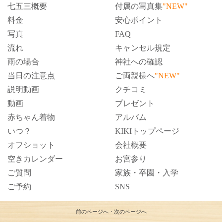
七五三概要
付属の写真集
"NEW"
料金
安心ポイント
写真
FAQ
流れ
キャンセル規定
雨の場合
神社への確認
当日の注意点
ご両親様へ
"NEW"
説明動画
クチコミ
動画
プレゼント
赤ちゃん着物
アルバム
いつ？
KIKIトップページ
オフショット
会社概要
空きカレンダー
お宮参り
ご質問
家族・卒園・入学
ご予約
SNS
前のページへ
・
次のページへ