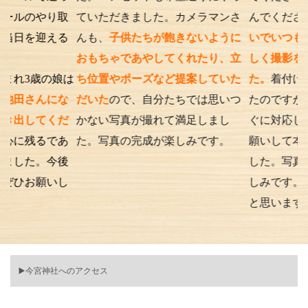
やり取
ていただきました。カメラマンさ
んでくださったり、
迎える
んも、
子供たちが飽きないように
いでいつもの笑顔が
おもちゃであやしてくれたり、立
しく撮影を行うこと
の娘は
ち位置やポーズなど提案していた
た。
着付けとアテン
んにな
だいた
ので、自分たちでは思いつ
たのですが、撮影時
てくだ
かない写真が撮れて満足しまし
ぐに対応してくださ
るであ
た。写真の完成が楽しみです。
願いして本当に良か
。今後
した。写真の仕上が
願いし
しみです。また次も
と思います。
▶️今宮神社へのアクセス