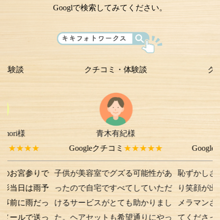
Googlで検索してみてください。
クチコミ・体験談
クチコミ・
青木有紀様
chi-e m-
様
★★
Googleクチコミ
★★★★★
Googleクチコミ
参りで
子供が美容室でグズる可能性があ
恥ずかしさから最初
は雨予
ったので自宅ですべてしていただ
り笑顔が出ない子供
雨だっ
けるサービスがとても助かりまし
メラマンさんが根気
で送っ
た。ヘアセットも希望通りにやっ
てくださったり落ち