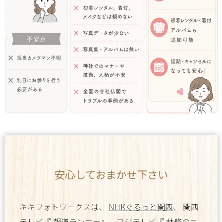
安心しておまかせ下さい
キキフォトワークスは、
NHKぐるっと関西
、
関西
テレビ『
報道ランナー』
、
フジテレビ『
林修のニ