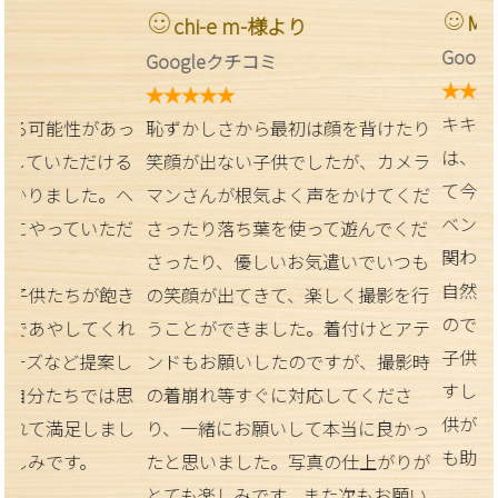
MIS MIS様
chi-e m-様より
Googleクチコ
Googleクチコミ
★★★★★
★★★★★
キキフォトさ
性があっ
恥ずかしさから最初は顔を背けたり
は、結婚式、
ただける
笑顔が出ない子供でしたが、カメラ
て今回の七五
した。ヘ
マンさんが根気よく声をかけてくだ
ベントには、
ていただ
さったり落ち葉を使って遊んでくだ
関わっている
さったり、優しいお気遣いでいつも
自然で良い写
ちが飽き
の笑顔が出てきて、楽しく撮影を行
ので、安心し
してくれ
うことができました。着付けとアテ
子供の扱いは
ど提案し
ンドもお願いしたのですが、撮影時
すし、撮影も
ちでは思
の着崩れ等すぐに対応してくださ
供が飽きる前
足しまし
り、一緒にお願いして本当に良かっ
も助かりまし
す。
たと思いました。写真の仕上がりが
とても楽しみです。また次もお願い