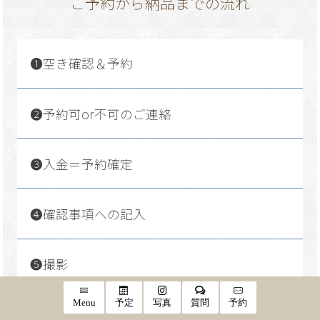
ご予約から納品までの流れ
❶空き確認＆予約
❷予約可or不可のご連絡
❸入金＝予約確定
❹確認事項への記入
❺撮影
Menu
予定
写真
質問
予約
❻約４５日後にお届け