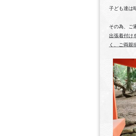
子ども達は
その為、ご
出張着付け
く、ご両親