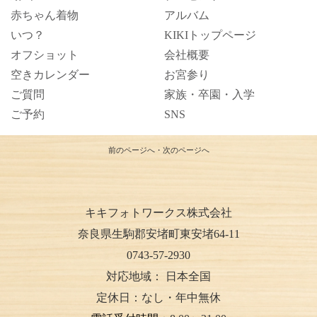
赤ちゃん着物
アルバム
いつ？
KIKIトップページ
オフショット
会社概要
空きカレンダー
お宮参り
ご質問
家族・卒園・入学
ご予約
SNS
前のページへ
・
次のページへ
キキフォトワークス株式会社
奈良県生駒郡安堵町東安堵64-11
0743-57-2930
対応地域：
日本全国
定休日：なし・年中無休