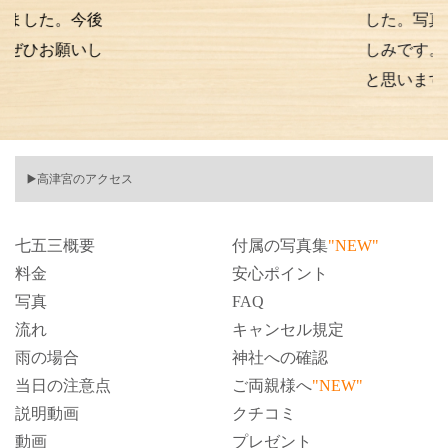
。今後
した。写真の仕上が
願いし
しみです。また次も
と思います。
▶️高津宮のアクセス
七五三概要
付属の写真集
"NEW"
料金
安心ポイント
写真
FAQ
流れ
キャンセル規定
雨の場合
神社への確認
当日の注意点
ご両親様へ
"NEW"
説明動画
クチコミ
動画
プレゼント