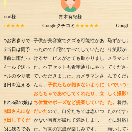
青木有紀様
chi-e m-
様
★★
Googleクチコミ
★★★★★
Googleクチコミ
参りで
子供が美容室でグズる可能性があ
恥ずかしさから最初
は雨予
ったので自宅ですべてしていただ
り笑顔が出ない子供
雨だっ
けるサービスがとても助かりまし
メラマンさんが根気
で送っ
た。ヘアセットも希望通りにやっ
てくださったり落ち
やり取
ていただきました。カメラマンさ
んでくださったり、
迎える
んも、
子供たちが飽きないように
いでいつもの笑顔が
おもちゃであやしてくれたり、立
しく撮影を行うこと
の娘は
ち位置やポーズなど提案していた
た。
着付けとアテン
んにな
だいた
ので、自分たちでは思いつ
たのですが、撮影時
てくだ
かない写真が撮れて満足しまし
ぐに対応してくださ
るであ
た。写真の完成が楽しみです。
願いして本当に良か