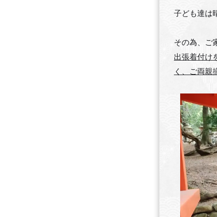
子ども達は
その為、ご
出張着付け
く、ご両親