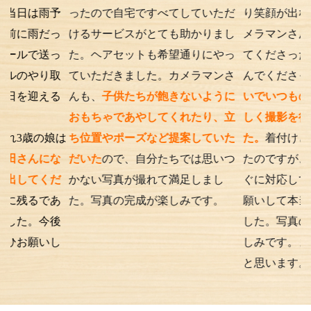
予
ったので自宅ですべてしていただ
り笑顔が出ない子供で
っ
けるサービスがとても助かりまし
メラマンさんが根気よ
っ
た。ヘアセットも希望通りにやっ
てくださったり落ち葉
取
ていただきました。カメラマンさ
んでくださったり、
優
る
んも、
子供たちが飽きないように
いでいつもの笑顔が出
おもちゃであやしてくれたり、立
しく撮影を行うことが
娘は
ち位置やポーズなど提案していた
た。
着付けとアテンド
な
だいた
ので、自分たちでは思いつ
たのですが、撮影時の
だ
かない写真が撮れて満足しまし
ぐに対応してくださり
あ
た。写真の完成が楽しみです。
願いして本当に良かっ
後
した。写真の仕上がり
し
しみです。また次もお
と思います。