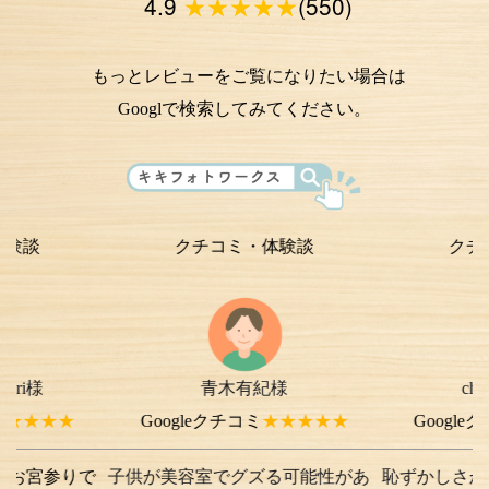
4.9
★★★★★
(550)
もっとレビューをご覧になりたい場合は
Googlで検索してみてください。
クチコミ・体験談
クチコミ・体験
青木有紀様
chi-e m-
様よ
Googleクチコミ
★★★★★
Googleクチコミ
★★
で
子供が美容室でグズる可能性があ
恥ずかしさから最初は