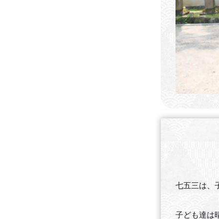
七五三は、
子ども達は