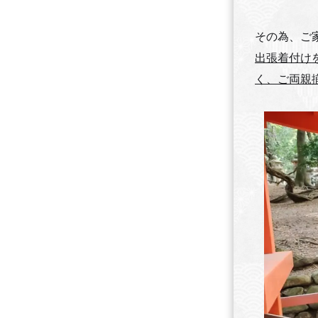
その為、ご
出張着付け
く、ご両親