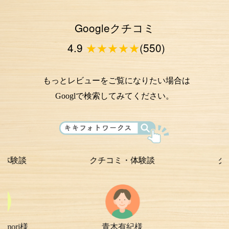
Googleクチコミ
4.9
★★★★★
(550)
もっとレビューをご覧になりたい場合は
Googlで検索してみてください。
クチコミ・体験談
クチコミ・
青木有紀様
chi-e m-
様