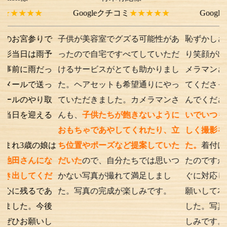
★★
Googleクチコミ
★★★★★
Googleクチコミ
参りで
子供が美容室でグズる可能性があ
恥ずかしさから最初
は雨予
ったので自宅ですべてしていただ
り笑顔が出ない子供
雨だっ
けるサービスがとても助かりまし
メラマンさんが根気
で送っ
た。ヘアセットも希望通りにやっ
てくださったり落ち
やり取
ていただきました。カメラマンさ
んでくださったり、
迎える
んも、
子供たちが飽きないように
いでいつもの笑顔が
おもちゃであやしてくれたり、立
しく撮影を行うこと
歳の娘は
ち位置やポーズなど提案していた
た。
着付けとアテン
んにな
だいた
ので、自分たちでは思いつ
たのですが、撮影時
てくだ
かない写真が撮れて満足しまし
ぐに対応してくださ
るであ
た。写真の完成が楽しみです。
願いして本当に良か
。今後
した。写真の仕上が
願いし
しみです。また次も