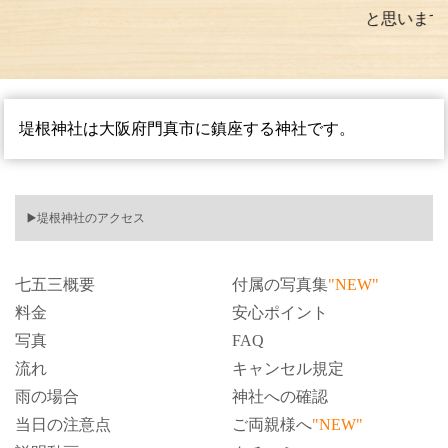
と思います。
堤根神社は大阪府門真市に鎮座する神社です。
▶️堤根神社のアクセス
七五三概要
付属の写真集
"NEW"
料金
安心ポイント
写真
FAQ
流れ
キャンセル規定
雨の場合
神社への確認
当日の注意点
ご両親様へ
"NEW"