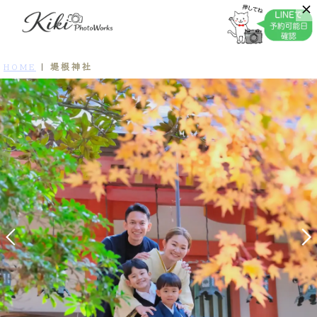
堤根神社
HOME
|