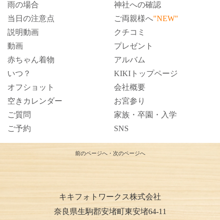
雨の場合
神社への確認
当日の注意点
ご両親様へ
"NEW"
説明動画
クチコミ
動画
プレゼント
赤ちゃん着物
アルバム
いつ？
KIKIトップページ
オフショット
会社概要
空きカレンダー
お宮参り
ご質問
家族・卒園・入学
ご予約
SNS
前のページへ
・
次のページへ
キキフォトワークス株式会社
奈良県生駒郡安堵町東安堵64-11