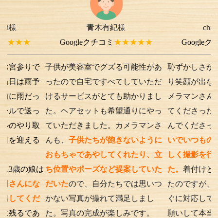
青木有紀様
chi-e m-
様よ
Googleクチコミ
★★★★★
Googleクチコミ
★
で
子供が美容室でグズる可能性があ
恥ずかしさから最初は
予
ったので自宅ですべてしていただ
り笑顔が出ない子供で
っ
けるサービスがとても助かりまし
メラマンさんが根気よ
っ
た。ヘアセットも希望通りにやっ
てくださったり落ち葉
取
ていただきました。カメラマンさ
んでくださったり、
優
る
んも、
子供たちが飽きないように
いでいつもの笑顔が出
おもちゃであやしてくれたり、立
しく撮影を行うことが
娘は
ち位置やポーズなど提案していた
た。
着付けとアテンド
な
だいた
ので、自分たちでは思いつ
たのですが、撮影時の
だ
かない写真が撮れて満足しまし
ぐに対応してくださり
あ
た。写真の完成が楽しみです。
願いして本当に良かっ