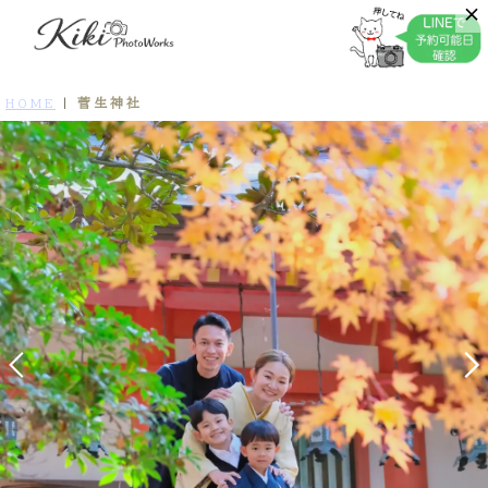
菅生神社
HOME
|