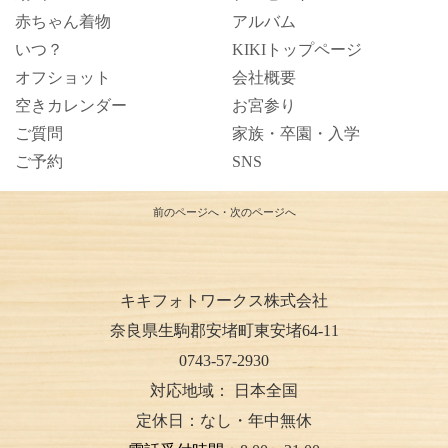
赤ちゃん着物
アルバム
いつ？
KIKIトップページ
オフショット
会社概要
空きカレンダー
お宮参り
ご質問
家族・卒園・入学
ご予約
SNS
前のページへ
・
次のページへ
キキフォトワークス株式会社
奈良県生駒郡安堵町東安堵64-11
0743-57-2930
対応地域：
日本全国
定休日：なし・年中無休