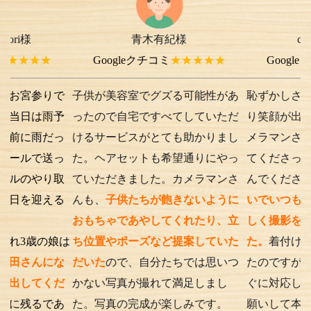
青木有紀様
chi-e m-
様
★
Googleクチコミ
★★★★★
Googleクチコミ
★
りで
子供が美容室でグズる可能性があ
恥ずかしさから最初
雨予
ったので自宅ですべてしていただ
り笑顔が出ない子供
だっ
けるサービスがとても助かりまし
メラマンさんが根気
送っ
た。ヘアセットも希望通りにやっ
てくださったり落ち
り取
ていただきました。カメラマンさ
んでくださったり、
える
んも、
子供たちが飽きないように
いでいつもの笑顔が
おもちゃであやしてくれたり、立
しく撮影を行うこと
の娘は
ち位置やポーズなど提案していた
た。
着付けとアテン
にな
だいた
ので、自分たちでは思いつ
たのですが、撮影時
くだ
かない写真が撮れて満足しまし
ぐに対応してくださ
であ
た。写真の完成が楽しみです。
願いして本当に良か