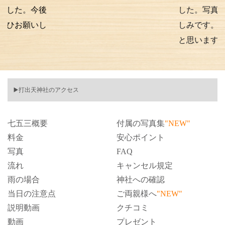
今後
した。写真の仕上が
いし
しみです。また次も
と思います。
▶️打出天神社のアクセス
七五三概要
付属の写真集
"NEW"
料金
安心ポイント
写真
FAQ
流れ
キャンセル規定
雨の場合
神社への確認
当日の注意点
ご両親様へ
"NEW"
説明動画
クチコミ
動画
プレゼント