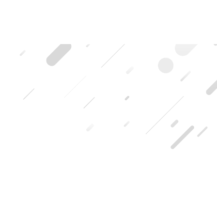
HOME
|
ブログ記事一覧
|
template.list
キキフォトワークスのブログ
写真や青い文字をタップ（クリック）すると記事の詳細を見る事が
できます。
ブログカテゴリ
アイテム
[%article_list_start%]
[%article_list_size:6%]
[!% if (image.url!="") { %]
[!% } %]