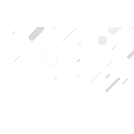
HOME
|
ブログ記事一覧
|
template.list
キキフォトワークスのブログ
写真や青い文字をタップ（クリック）すると記事の詳細を見る事が
できます。
ブログカテゴリ
室生寺
[%article_list_start%]
[%article_list_size:6%]
[!% if (image.url!="") { %]
[!% } %]