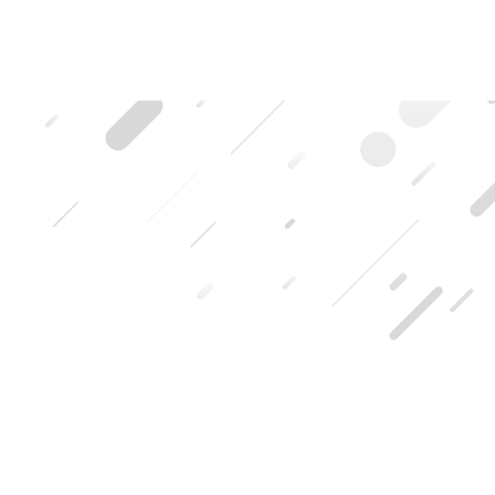
HOME
|
ブログ記事一覧
|
template.list
キキフォトワークスのブログ
写真や青い文字をタップ（クリック）すると記事の詳細を見る事が
できます。
ブログカテゴリ
御香宮
[%article_list_start%]
[%article_list_size:6%]
[!% if (image.url!="") { %]
[!% } %]