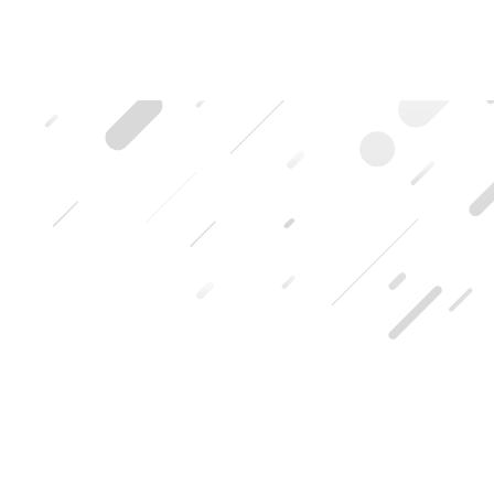
HOME
|
ブログ記事一覧
|
template.list
キキフォトワークスのブログ
写真や青い文字をタップ（クリック）すると記事の詳細を見る事が
できます。
ブログカテゴリ
自然写本宮
[%article_list_start%]
[%article_list_size:6%]
[!% if (image.url!="") { %]
[!% } %]