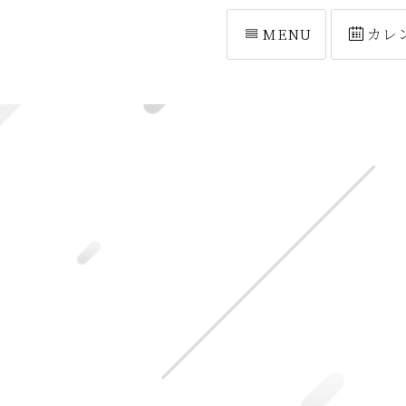
MENU
カレ
[%list_start%]