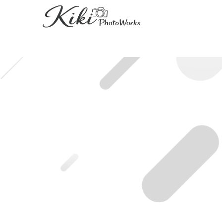
HOME
|
ブログ記事一覧
|
template.detail
[%title%]
[%lead%]