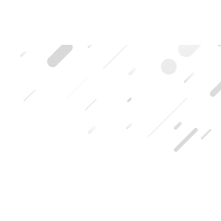
HOME
|
ブログ記事一覧
|
template.detail
[%title%]
[%lead%]
[%list_start%]