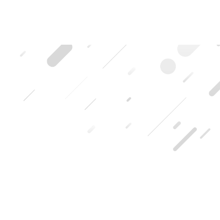
HOME
|
ブログ記事一覧
|
template.detail
[%title%]
[%lead%]
[%list_start%]