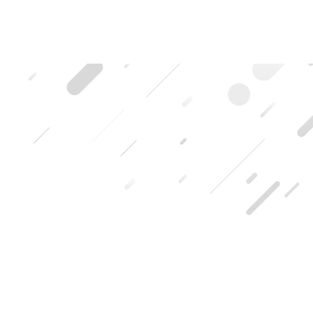
HOME
|
ブログ記事一覧
|
template.detail
[%title%]
[%lead%]
[%list_start%]