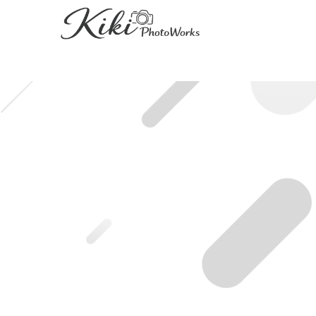
HOME
|
ブログ記事一覧
|
template.detail
[%title%]
[%lead%]