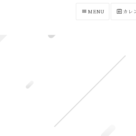
MENU
カレ
[%list_start%]