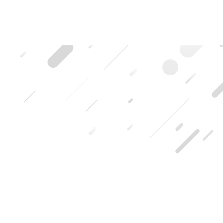
HOME
|
ブログ記事一覧
|
template.detail
[%title%]
[%lead%]
[%list_start%]