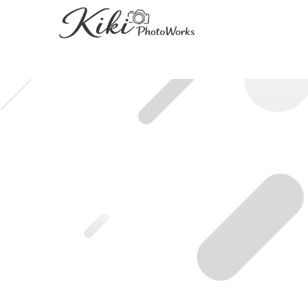
HOME
|
ブログ記事一覧
|
template.detail
[%title%]
[%lead%]