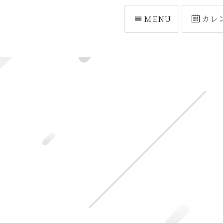
MENU
カレ
[%list_start%]