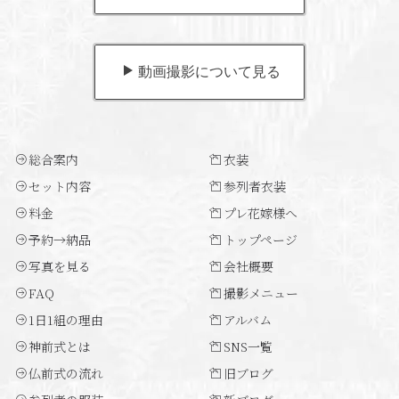
動画撮影について見る
総合案内
衣装
セット内容
参列者衣装
料金
プレ花嫁様へ
予約→納品
トップページ
写真を見る
会社概要
FAQ
撮影メニュー
1日1組の理由
アルバム
神前式とは
SNS一覧
仏前式の流れ
旧ブログ