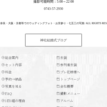
撮影可能時間：5:00～22:00
0743-57-2930
24 奈良・大阪・京都等でのウェディングフォト・お宮参り・七五三の写真/ ALL RIGHTS RESE
神社結婚式ブログ
総合案内
衣装
セット内容
参列者衣装
料金
プレ花嫁様へ
予約→納品
トップページ
写真を見る
会社概要
FAQ
撮影メニュー
1日1組の理由
アルバム