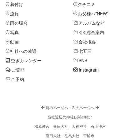
着付け
クチコミ
流れ
お父様へ
”NEW”
雨の場合
アルバムなど
写真
KIKI総合案内
動画
会社概要
神社への確認
七五三
空きカレンダー
SNS
ご質問
Instagram
ご予約
前のページへ
・
次のページへ
当社近辺の神社仏閣の紹介
橿原神宮
春日大社
大神神社
石上神宮
龍田大社
往馬大社
帯解寺