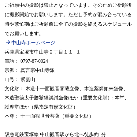
ご祈願中の撮影は禁止となっています。そのためご祈願後
に撮影開始でお願いします。ただし予約が混み合っている
時や繁忙期はご祈願前に全ての撮影を終えるスケジュール
でお願いします。
中山寺ホームページ
兵
庫県宝塚市中山寺２丁目１１−１
電話： 0797-87-0024
宗派： 真言宗中山寺派
山号： 紫雲山
文化財： 木造十一面観音菩薩立像、木造薬師如来坐像、
木造聖徳太子勝鬘経講讃坐像ほか（重要文化財）; 本堂、
護摩堂ほか（県指定有形文化財）
本尊： 十一面観世音菩薩（重要文化財）
阪急電鉄宝塚線 中山観音駅から北へ徒歩約1分