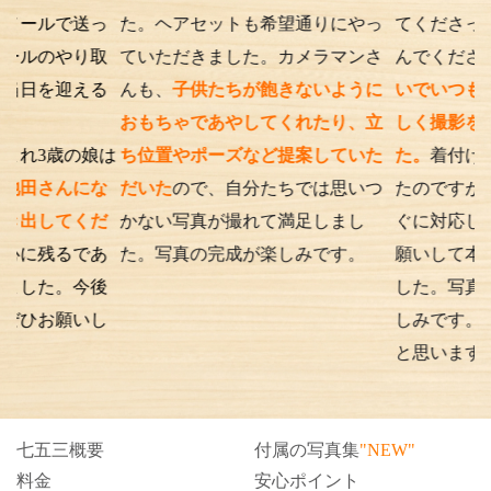
で送っ
た。ヘアセットも希望通りにやっ
てくださったり落ち
やり取
ていただきました。カメラマンさ
んでくださったり、
迎える
んも、
子供たちが飽きないように
いでいつもの笑顔が
おもちゃであやしてくれたり、立
しく撮影を行うこと
の娘は
ち位置やポーズなど提案していた
た。
着付けとアテン
んにな
だいた
ので、自分たちでは思いつ
たのですが、撮影時
てくだ
かない写真が撮れて満足しまし
ぐに対応してくださ
るであ
た。写真の完成が楽しみです。
願いして本当に良か
。今後
した。写真の仕上が
願いし
しみです。また次も
と思います。
七五三概要
付属の写真集
"NEW"
料金
安心ポイント