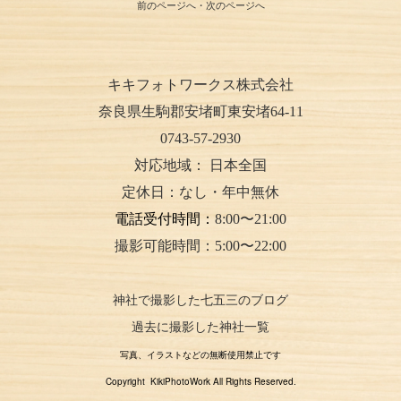
前のページへ
・
次のページへ
キキフォトワークス株式会社
奈良県生駒郡安堵町東安堵64-11
0743-57-2930
対応地域：
日本全国
定休日：なし・年中無休
電話受付時間：
8:00〜21:00
撮影可能時間：5:00〜22:00
神社で撮影した七五三のブログ
過去に撮影した神社一覧
写真、イラストなどの無断使用禁止です
Copyright KikiPhotoWork All Rights Reserved.