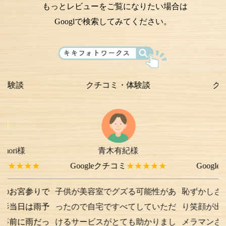
もっとレビューをご覧になりたい場合は
Googlで検索してみてください。
クチコミ・体験談
クチコミ・
青木有紀様
chi-e m-
様
★
Googleクチコミ
★★★★★
Googleクチコミ
参りで
子供が美容室でグズる可能性があ
恥ずかしさから最初
は雨予
ったので自宅ですべてしていただ
り笑顔が出ない子供
雨だっ
けるサービスがとても助かりまし
メラマンさんが根気