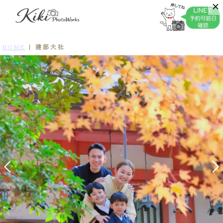
建部大社
HOME
|