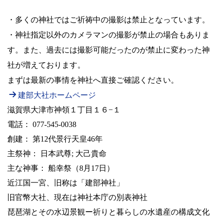
・多くの神社ではご祈祷中の撮影は禁止となっています。
・神社指定以外のカメラマンの撮影が禁止の場合もありま
す。また、
過去には撮影可能だったのが禁止に変わった神
社が増えております。
まずは最新の事情を神社へ直接ご確認ください。
建部大社ホームページ
滋賀県大津市神領１丁目１６−１
電話： 077-545-0038
創建： 第12代景行天皇46年
主祭神： 日本武尊; 大己貴命
主な神事： 船幸祭（8月17日）
近江国一宮、旧称は「建部神社」
旧官幣大社、現在は神社本庁の別表神社
琵琶湖とその水辺景観ー祈りと暮らしの水遺産の構成文化