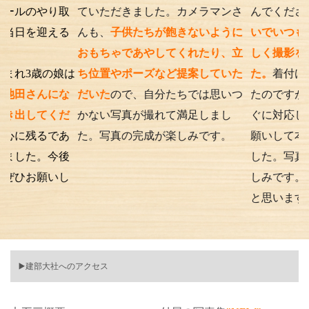
やり取
ていただきました。カメラマンさ
んでくださったり、
迎える
んも、
子供たちが飽きないように
いでいつもの笑顔が
おもちゃであやしてくれたり、立
しく撮影を行うこと
の娘は
ち位置やポーズなど提案していた
た。
着付けとアテン
んにな
だいた
ので、自分たちでは思いつ
たのですが、撮影時
てくだ
かない写真が撮れて満足しまし
ぐに対応してくださ
るであ
た。写真の完成が楽しみです。
願いして本当に良か
。今後
した。写真の仕上が
願いし
しみです。また次も
と思います。
▶️建部大社へのアクセス