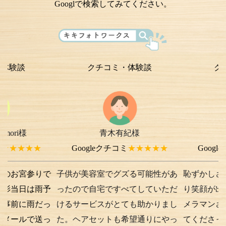
Googlで検索してみてください。
クチコミ・体験談
クチコミ・
青木有紀様
chi-e m-
様
★★
Googleクチコミ
★★★★★
Googleクチコミ
参りで
子供が美容室でグズる可能性があ
恥ずかしさから最初
は雨予
ったので自宅ですべてしていただ
り笑顔が出ない子供
雨だっ
けるサービスがとても助かりまし
メラマンさんが根気
で送っ
た。ヘアセットも希望通りにやっ
てくださったり落ち