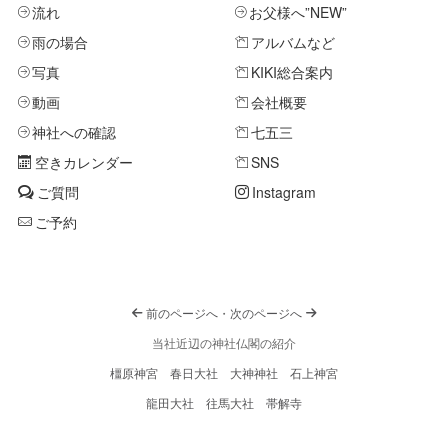
流れ
お父様へ
”NEW”
雨の場合
アルバムなど
写真
KIKI総合案内
動画
会社概要
神社への確認
七五三
空きカレンダー
SNS
ご質問
Instagram
ご予約
前のページへ
・
次のページへ
当社近辺の神社仏閣の紹介
橿原神宮
春日大社
大神神社
石上神宮
龍田大社
往馬大社
帯解寺